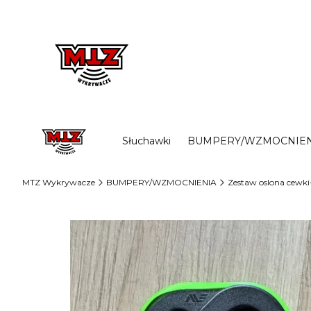
Słuchawki
BUMPERY/WZMOCNIEN
MTZ Wykrywacze
BUMPERY/WZMOCNIENIA
Zestaw oslona cewki