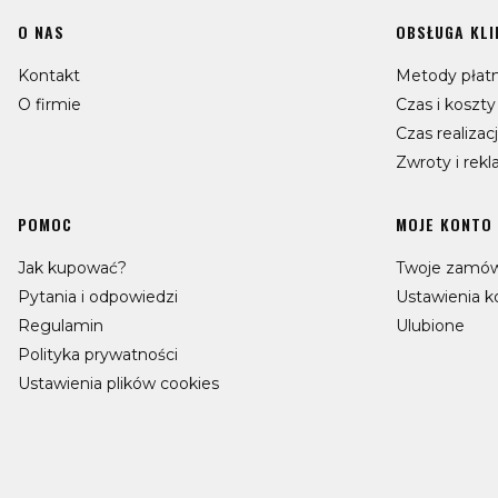
Linki w stopce
O NAS
OBSŁUGA KLI
Kontakt
Metody płatn
O firmie
Czas i koszt
Czas realizac
Zwroty i rek
POMOC
MOJE KONTO
Jak kupować?
Twoje zamów
Pytania i odpowiedzi
Ustawienia k
Regulamin
Ulubione
Polityka prywatności
Ustawienia plików cookies