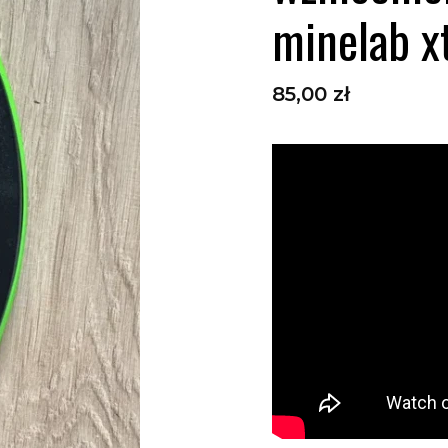
minelab xt
Cena
85,00 zł