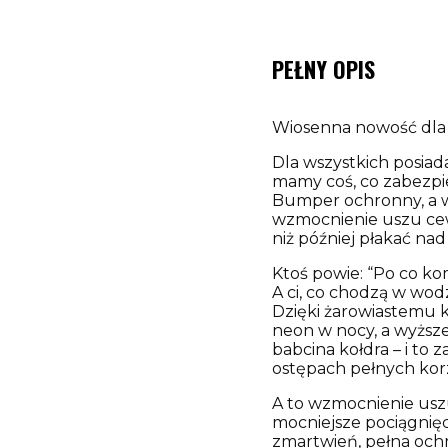
PEŁNY OPIS
Wiosenna nowość dla
Dla wszystkich posiad
mamy coś, co zabezpie
Bumper ochronny, a w
wzmocnienie uszu cew
niż później płakać na
Ktoś powie: “Po co ko
A ci, co chodzą w wodz
Dzięki żarowiastemu k
neon w nocy, a wyższe 
babcina kołdra – i to 
ostępach pełnych kor
A to wzmocnienie uszu
mocniejsze pociągnięci
zmartwień, pełna och