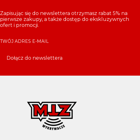
Zapisując się do newslettera otrzymasz rabat 5% na
pierwsze zakupy, a także dostęp do ekskluzywnych
ofert i promocji.
TWÓJ ADRES E-MAIL
Dołącz do newslettera