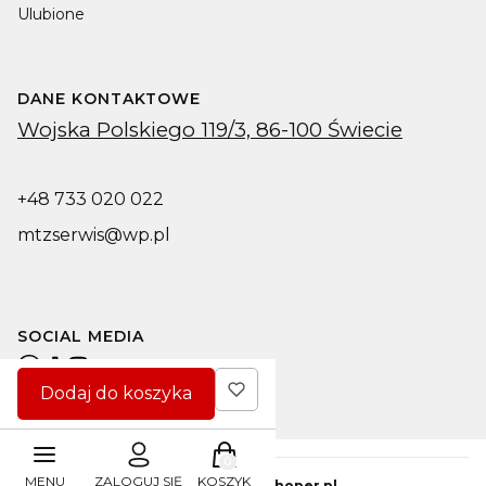
Ulubione
DANE KONTAKTOWE
Wojska Polskiego 119/3, 86-100 Świecie
+48 733 020 022
mtzserwis@wp.pl
SOCIAL MEDIA
Dodaj do koszyka
Produkty w koszyku: 0. Zobacz s
MENU
ZALOGUJ SIĘ
KOSZYK
Sklep internetowy
Shoper.pl