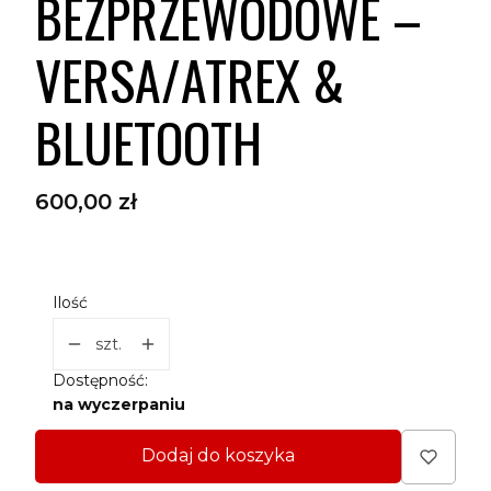
BEZPRZEWODOWE –
VERSA/ATREX &
BLUETOOTH
Cena
600,00 zł
Ilość
szt.
Dostępność:
na wyczerpaniu
Dodaj do koszyka