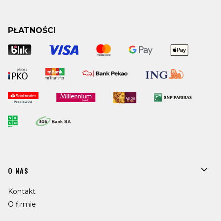
PŁATNOŚCI
Linki w stopce
O NAS
Kontakt
O firmie