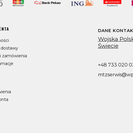
ENTA
DANE KONTA
Wojska Polsk
ości
Świecie
y dostawy
ji zamówienia
lamacje
+48 733 020 0
mtzserwis@wp
ienia
onta