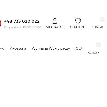
Produkt
+48 733 020 022
ZALOGUJ SIĘ
ULUBIONE
KOSZYK
Od pn. do pt. 10.00 - 16.00
Produkty 
wki
Akcesoria
Wymiana Wykrywaczy
OLX
KOSZYK