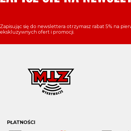
Zapisując się do newslettera otrzymasz rabat 5% na pie
ekskluzywnych ofert i promocji.
PŁATNOŚCI