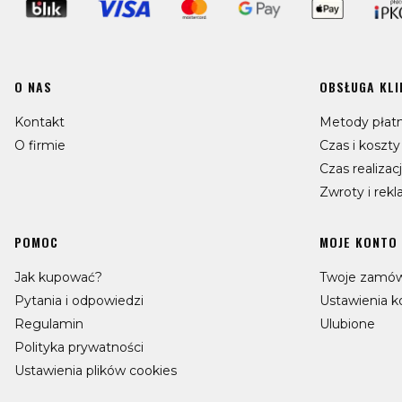
Linki w stopce
O NAS
OBSŁUGA KLI
Kontakt
Metody płatn
O firmie
Czas i koszt
Czas realizac
Zwroty i rek
POMOC
MOJE KONTO
Jak kupować?
Twoje zamów
Pytania i odpowiedzi
Ustawienia k
Regulamin
Ulubione
Polityka prywatności
Ustawienia plików cookies